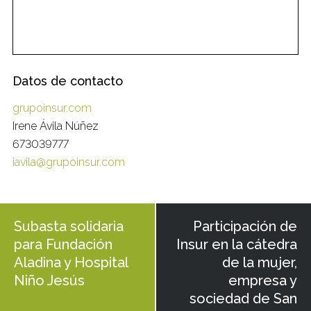
Datos de contacto
grupoinsur.com
Irene Ávila Núñez
673039777
iavila@grupoinsur.com
Subasta solidaria
Participación de
para Fundación
Insur en la cátedra
Aladina y Hospital
de la mujer,
Niño Jesús
empresa y
sociedad de San