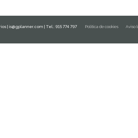
ios |
is@gplanner.com
| Tel.: 915 774 797
Política de cookies
Aviso 