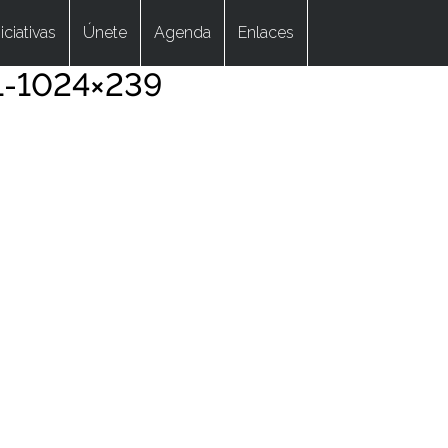
niciativas
Únete
Agenda
Enlaces
1-1024×239