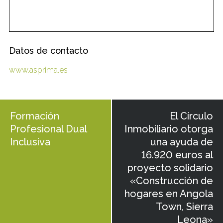
Datos de contacto
www.asprima.es
Formación
El Círculo
Profesional Dual
Inmobiliario otorga
Inclusiva
una ayuda de
16.920 euros al
proyecto solidario
«Construcción de
hogares en Angola
Town, Sierra
Leona»