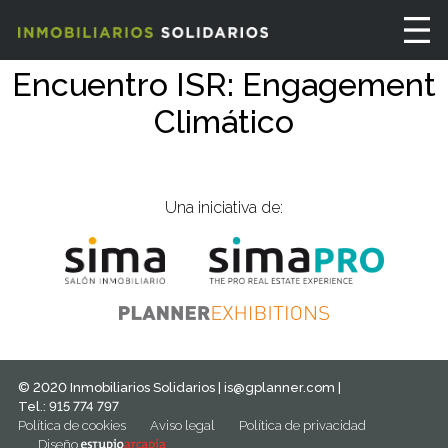
Encuentro ISR: Engagement
Climático
Una iniciativa de:
© 2020 Inmobiliarios Solidarios |
is@gplanner.com
|
Tel.: 915 774 797
Política de cookies
Aviso legal
Política de privacidad
Diseño