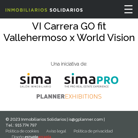
VI Carrera GO fit
Vallehermoso x World Vision
Una iniciativa de:
© 2023 Inmobiliarios Solidarios |
is@gplanner.com
|
Tel.: 915 774 797
Política de cookies
Aviso legal
Política de privacidad
Diseño