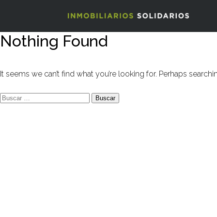
Nothing Found
It seems we can’t find what you’re looking for. Perhaps searchi
Buscar: