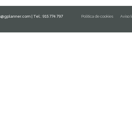
is@gplanner.com
| Tel.: 915 774 797
Política de cookies
Aviso 