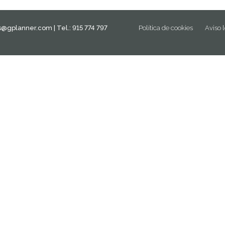
is@gplanner.com
| Tel.: 915 774 797
Política de cookies
Aviso 