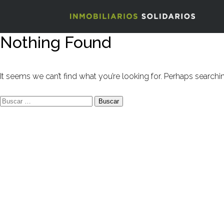
Nothing Found
It seems we can’t find what you’re looking for. Perhaps searchi
Buscar: