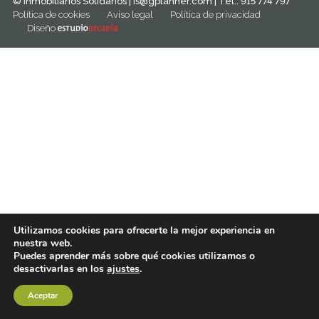
© Inmobiliarios Solidarios |
is@gplanner.com
| Tel.: 915 774 797
Política de cookies
Aviso legal
Política de privacidad
Diseño
Utilizamos cookies para ofrecerte la mejor experiencia en
nuestra web.
Puedes aprender más sobre qué cookies utilizamos o
desactivarlas en los
ajustes
.
Aceptar