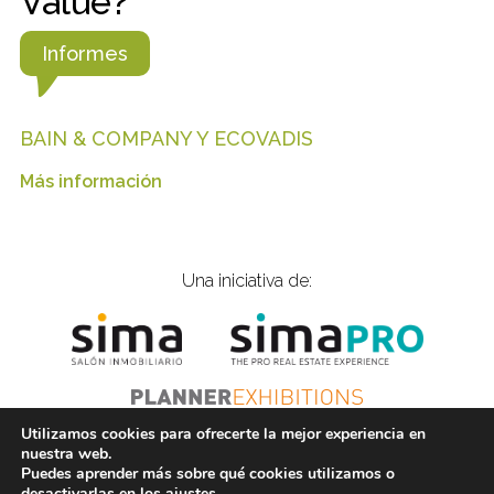
Value?
Informes
BAIN & COMPANY Y ECOVADIS
Más información
Una iniciativa de:
Utilizamos cookies para ofrecerte la mejor experiencia en
nuestra web.
Puedes aprender más sobre qué cookies utilizamos o
© 2023 Inmobiliarios Solidarios |
is@gplanner.com
|
desactivarlas en los
ajustes
.