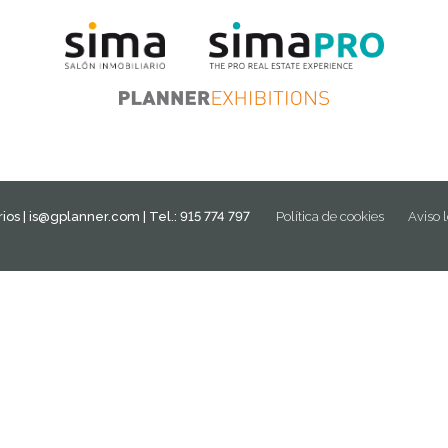
ios |
is@gplanner.com
| Tel.: 915 774 797
Política de cookies
Aviso 