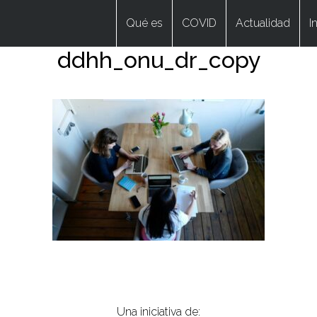
Qué es
COVID
Actualidad
I
ddhh_onu_dr_copy
Una iniciativa de: