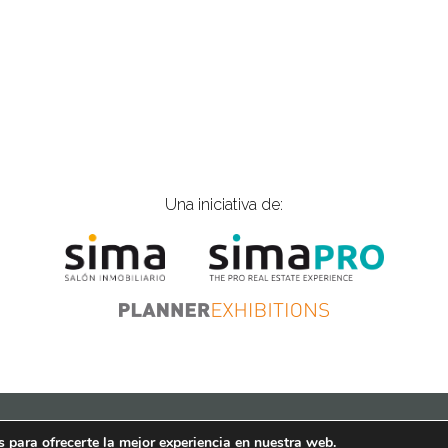
Una iniciativa de:
ios |
is@gplanner.com
| Tel.: 915 774 797
Política de cookies
Aviso 
 para ofrecerte la mejor experiencia en nuestra web.