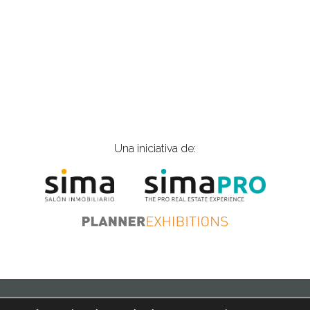
Una iniciativa de:
ios |
is@gplanner.com
| Tel.: 915 774 797
Política de cookies
Aviso 