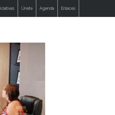
niciativas
Únete
Agenda
Enlaces