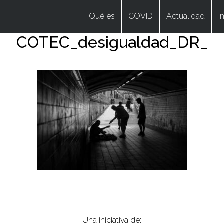
Qué es
COVID
Actualidad
I
COTEC_desigualdad_DR_
Una iniciativa de: