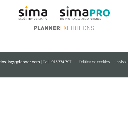
ios |
is@gplanner.com
| Tel.: 915 774 797
Política de cookies
Aviso 