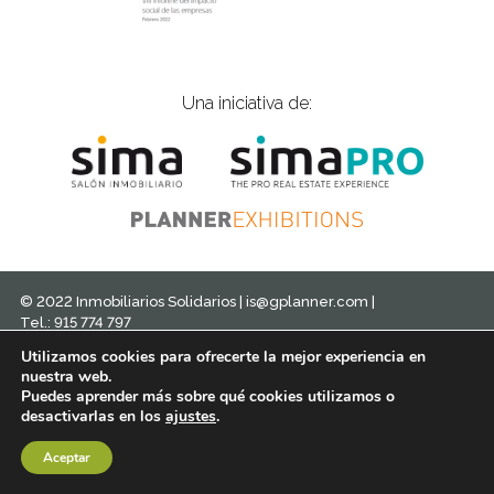
Una iniciativa de:
© 2022 Inmobiliarios Solidarios |
is@gplanner.com
|
Tel.: 915 774 797
Política de cookies
Aviso legal
Política de privacidad
Utilizamos cookies para ofrecerte la mejor experiencia en
Diseño
nuestra web.
Puedes aprender más sobre qué cookies utilizamos o
desactivarlas en los
ajustes
.
Aceptar