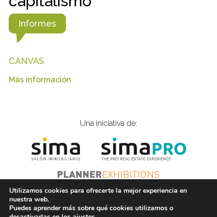
capitalismo
Informes
CANVAS
Más información
Una iniciativa de:
Utilizamos cookies para ofrecerte la mejor experiencia en
nuestra web.
Puedes aprender más sobre qué cookies utilizamos o
© 2021 Inmobiliarios Solidarios |
is@gplanner.com
|
desactivarlas en los
ajustes
.