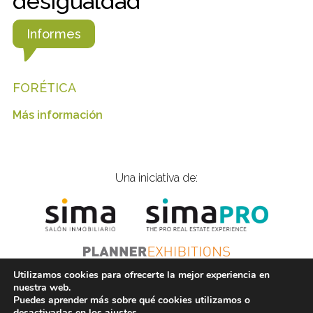
desigualdad
Informes
FORÉTICA
Más información
Una iniciativa de:
Utilizamos cookies para ofrecerte la mejor experiencia en
nuestra web.
Puedes aprender más sobre qué cookies utilizamos o
© 2021 Inmobiliarios Solidarios |
is@gplanner.com
|
desactivarlas en los
ajustes
.