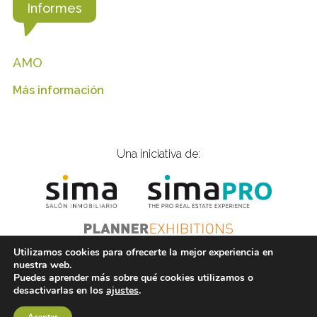
Informes
AMO
Más información
Una iniciativa de:
Utilizamos cookies para ofrecerte la mejor experiencia en
nuestra web.
Puedes aprender más sobre qué cookies utilizamos o
© 2021 Inmobiliarios Solidarios |
is@gplanner.com
|
desactivarlas en los
ajustes
.
Tel.: 915 774 797
Política de cookies
Aviso legal
Política de privacidad