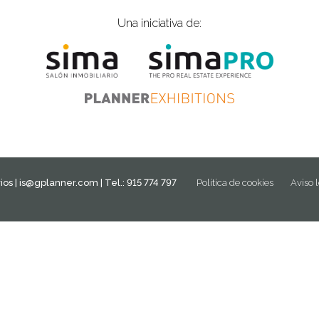
Una iniciativa de:
ios |
is@gplanner.com
| Tel.: 915 774 797
Política de cookies
Aviso 