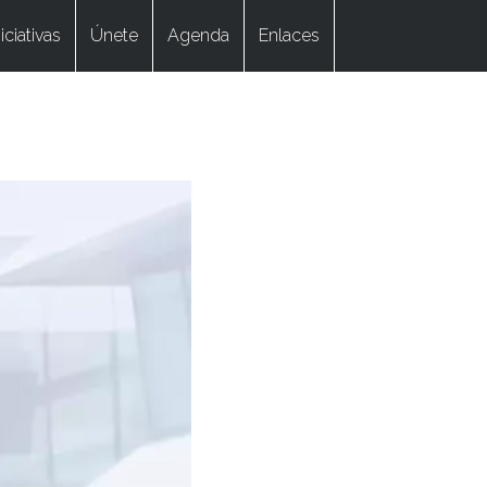
niciativas
Únete
Agenda
Enlaces