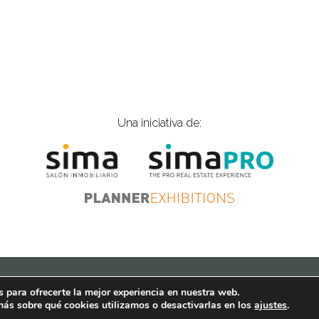
Una iniciativa de:
ios |
is@gplanner.com
| Tel.: 915 774 797
Política de cookies
Aviso 
 para ofrecerte la mejor experiencia en nuestra web.
ás sobre qué cookies utilizamos o desactivarlas en los
ajustes
.