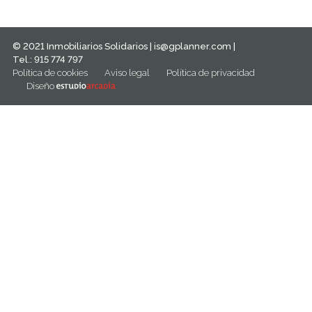
© 2021 Inmobiliarios Solidarios |
is@gplanner.com
|
Tel.: 915 774 797
Política de cookies
Aviso legal
Política de privacidad
Diseño