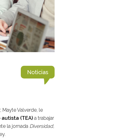
Noticias
 Mayte Valverde, le
 autista (TEA)
a trabajar
te la jornada
Diversidad,
ey.