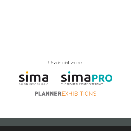
Una iniciativa de:
ios |
is@gplanner.com
| Tel.: 915 774 797
Política de cookies
Aviso 