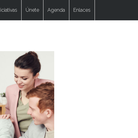
niciativas
Únete
Agenda
Enlaces