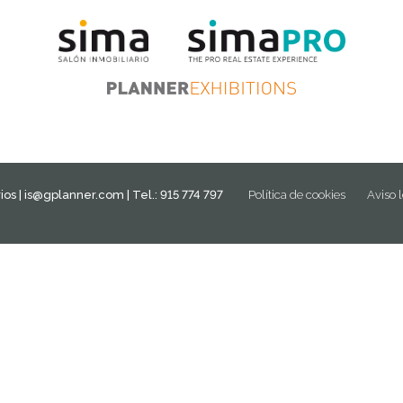
ios |
is@gplanner.com
| Tel.: 915 774 797
Política de cookies
Aviso 