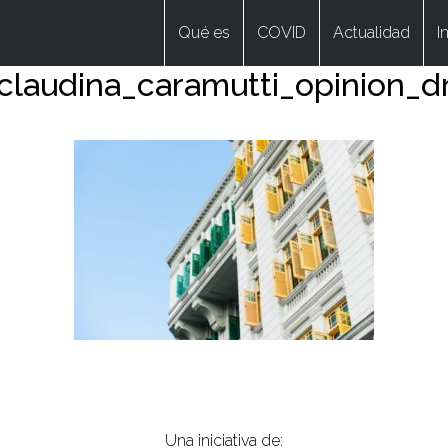
Qué es
COVID
Actualidad
I
claudina_caramutti_opinion_d
Una iniciativa de: