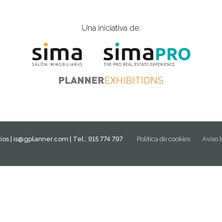
Una iniciativa de:
ios |
is@gplanner.com
| Tel.: 915 774 797
Política de cookies
Aviso 