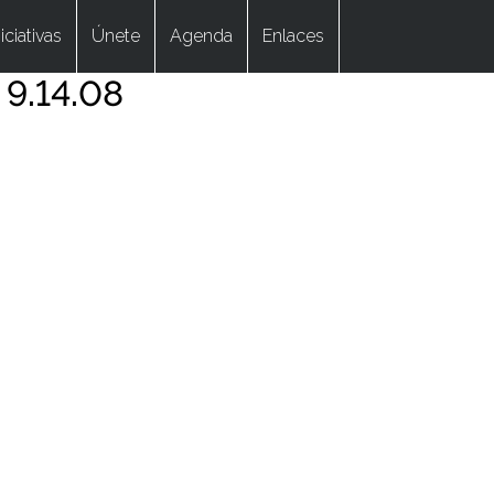
niciativas
Únete
Agenda
Enlaces
 9.14.08