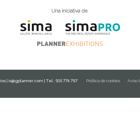
Una iniciativa de:
ios |
is@gplanner.com
| Tel.: 915 774 797
Política de cookies
Aviso 