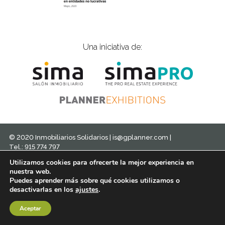
Una iniciativa de:
© 2020 Inmobiliarios Solidarios |
is@gplanner.com
|
Tel.: 915 774 797
Política de cookies
Aviso legal
Política de privacidad
Utilizamos cookies para ofrecerte la mejor experiencia en
Diseño
nuestra web.
Puedes aprender más sobre qué cookies utilizamos o
desactivarlas en los
ajustes
.
Aceptar