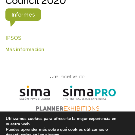
Council 2020
Informes
IPSOS
Más información
Una iniciativa de:
Utilizamos cookies para ofrecerte la mejor experiencia en
nuestra web.
Puedes aprender más sobre qué cookies utilizamos o
© 2020 Inmobiliarios Solidarios |
is@gplanner.com
|
desactivarlas en los
ajustes
.