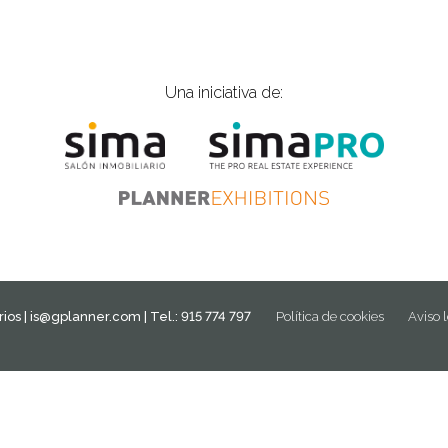
Una iniciativa de:
ios |
is@gplanner.com
| Tel.: 915 774 797
Política de cookies
Aviso 