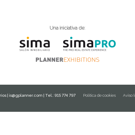
Una iniciativa de:
ios |
is@gplanner.com
| Tel.: 915 774 797
Política de cookies
Aviso 