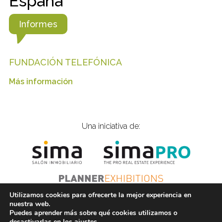
España
Informes
FUNDACIÓN TELEFÓNICA
Más información
Una iniciativa de:
Utilizamos cookies para ofrecerte la mejor experiencia en
nuestra web.
Puedes aprender más sobre qué cookies utilizamos o
© 2020 Inmobiliarios Solidarios |
is@gplanner.com
|
desactivarlas en los
ajustes
.