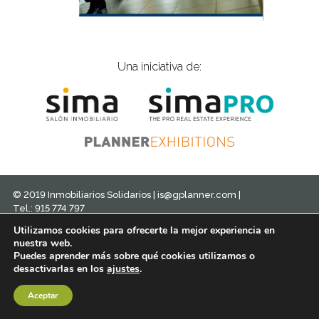
Una iniciativa de:
© 2019 Inmobiliarios Solidarios |
is@gplanner.com
|
Tel.: 915 774 797
Política de cookies
Aviso legal
Política de privacidad
Utilizamos cookies para ofrecerte la mejor experiencia en
Diseño
nuestra web.
Puedes aprender más sobre qué cookies utilizamos o
desactivarlas en los
ajustes
.
Aceptar